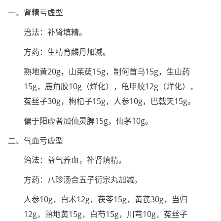
一、肾精亏虚型
治法：补肾填精。
方药：生精育麟丹加减。
熟地黄20g，山茱萸15g，制何首乌15g，生山药
15g，鹿角胶10g（烊化），龟甲胶12g（烊化），
菟丝子30g，枸杞子15g，人参10g，巴戟天15g。
偏于阳虚者加仙灵脾15g，仙茅10g。
二、气血亏虚型
治法：益气养血，补肾填精。
方药：八珍汤合五子衍宗丸加减。
人参10g，白术12g，茯苓15g，黄芪30g，当归
12g，熟地黄15g，白芍15g，川芎10g，菟丝子