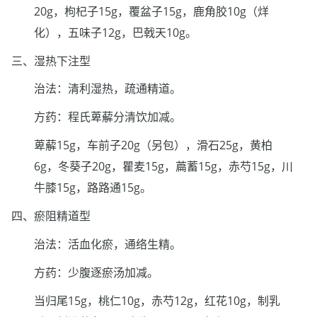
20g，枸杞子15g，覆盆子15g，鹿角胶10g（烊
化），五味子12g，巴戟天10g。
三、湿热下注型
治法：清利湿热，疏通精道。
方药：程氏萆薢分清饮加减。
萆薢15g，车前子20g（另包），滑石25g，黄柏
6g，冬葵子20g，瞿麦15g，萹蓄15g，赤芍15g，川
牛膝15g，路路通15g。
四、瘀阻精道型
治法：活血化瘀，通络生精。
方药：少腹逐瘀汤加减。
当归尾15g，桃仁10g，赤芍12g，红花10g，制乳