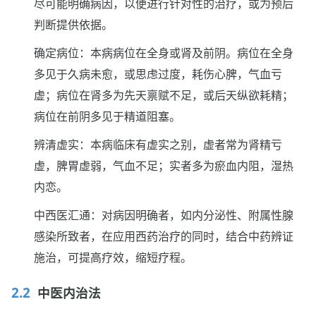
尽可能明确病因，以便进行针对性的治疗，或为预后
判断提供依据。
确定病位：本病病位在全身或肾及前阴。病位在全身
多见于久病未愈，或思虑过度，耗伤心脾，气血亏
虚；病位在肾多为先天禀赋不足，或后天纵欲耗精；
病位在前阴多见于精道阻塞。
辨清虚实：本病临床有虚实之别，虚者常为肾精亏
虚，脾胃虚弱，气血不足；实者多为瘀血内阻，湿热
内恋。
中西医汇通：对病因明确者，如内分泌性、附属性腺
感染所致者，在应用西药治疗的同时，结合中药辨证
施治，可提高疗效，缩短疗程。
中医内治法