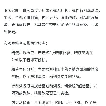
临床诊断：精液量过少症患者或无症状，或伴有阴囊潮湿，
少腹、睾丸坠胀刺痛，神疲乏力，腰膝酸软，射精时疼痛
等。要详问病史，尤其是性交史和泌尿生殖系感染、手术、
外伤史。
实验室检查及影像学检查：
精液常规检查：若连续2次精液化验，精液量均在
2mL以下者即可确诊。
精液生化分析：主要检测精浆中的果糖含量和酸性磷
酸酶，以了解精囊腺、前列腺功能的状况。
行前列腺液常规检查或前列腺、精囊腺B超检查，以
明确前列腺、精囊腺是否患有炎症。
内分泌检查：主要测定T、FSH、LH、PRL，以了解