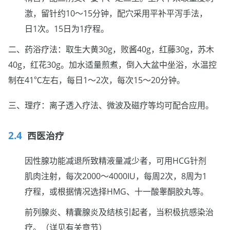
激，留针约10～15分钟，配穴采用平补平泻手法，
日1次。15日为1疗程。
二、药浴疗法：取生大黄30g，败酱40g，红藤30g，苏木
40g，红花30g。加水适量煎煮，倒入大盆中坐浴，水温控
制在41℃左右，每日1～2次，每次15～20分钟。
三、理疗：离子透入疗法、微波及磁疗等均可配合应用。
西医治疗
因性腺功能减退所致精液量减少者，可用HCG针剂
肌肉注射，每次2000～4000IU，每周2次，8周为1
疗程，或根据情况选择HMG、十一酸睾酮胶丸等。
前列腺炎、精囊腺炎及结核引起者，当积极抗感染治
疗。（详见有关章节）