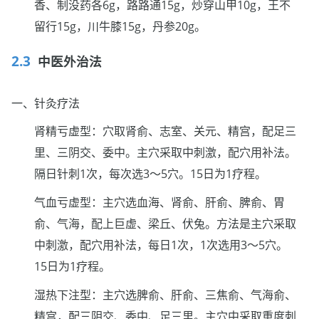
香、制没药各6g，路路通15g，炒穿山甲10g，王不
留行15g，川牛膝15g，丹参20g。
中医外治法
一、针灸疗法
肾精亏虚型：穴取肾俞、志室、关元、精宫，配足三
里、三阴交、委中。主穴采取中刺激，配穴用补法。
隔日针刺1次，每次选3～5穴。15日为1疗程。
气血亏虚型：主穴选血海、肾俞、肝俞、脾俞、胃
俞、气海，配上巨虚、梁丘、伏兔。方法是主穴采取
中刺激，配穴用补法，每日1次，1次选用3～5穴。
15日为1疗程。
湿热下注型：主穴选脾俞、肝俞、三焦俞、气海俞、
精宫，配三阴交、委中、足三里。主穴中采取重度刺