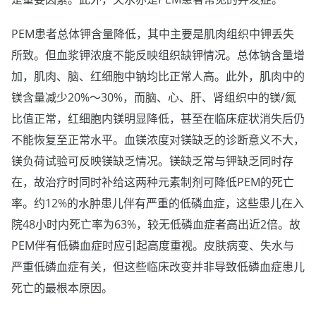
PEM患者总体钾含量降低，其中主要是肌肉组织中钾丢失
所致。但血浆钾浓度不能反映组织缺钾情况。总体钠含量增
加，肌肉、脑、红细胞中钠均比正常人高。此外，肌肉中的
镁含量减少20%～30%，而脑、心、肝、肾组织中的镁/氮
比值正常，红细胞内镁明显降低，甚至在临床症状消失后仍
不能恢复至正常水平。血镁浓度对镁缺乏的诊断意义不大，
镁负荷试验可反映镁缺乏情况。镁缺乏常与钾缺乏同时存
在，故治疗时同时补给这两种元素制剂可降低PEM的死亡
率。约12%的水肿患儿伴有严重的低磷血症，这些患儿在入
院48小时内死亡率为63%，较无低磷血症者高出近2倍。故
PEM伴有低磷血症时应引起高度重视。皮肤病变、失水与
严重低磷血症有关，但这些临床改变并非导致低磷血症患儿
死亡的最根本原因。