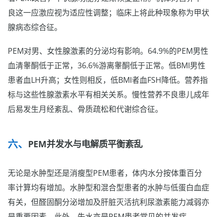
良这一应激应视为适应性调整；临床上将此种现象称为甲状
腺病态综合征。
PEM对男、女性腺激素的分泌均有影响。64.9%的PEM男性
血清睾酮低于正常，36.6%游离睾酮低于正常。低BMI男性
患者血LH升高；女性则相反，低BMI者血FSH降低。营养指
标与这些性腺激素水平有相关关系。慢性营养不良患儿成年
后易发生月经紊乱、骨质疏松和代谢综合征。
PEM并发水与电解质平衡紊乱
无论是水肿型还是消瘦型PEM患者，体内水分按体重百分
率计算均有增加。水肿型和混合型患者的水肿与低蛋白血症
有关，但醛固酮分泌增加及肝脏灭活抗利尿激素能力减弱亦
是重要因素。此外，失水亦是PEM患者常见的并发症。