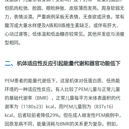
但肌肉松弛、脸圆、眼睑肿胀、皮肤薄而发亮。周身软弱无
力，表情淡漠。严重病例呆板无表情，无食欲或厌食。常有
腹泻或大量水样便及A族和B族维生素缺乏，或伴有肝大、
心动过速等；低体温和低血糖亦较常见。其他并发症与消瘦
型相同。
机体适应性反应引起能量代谢和器官功能低下
PEM患者的能量代谢低下，这是机体对低蛋白质、低热能
环境的一种适应性反应。有人比较了PEM儿童与正常儿童
的基础代谢率（BMR），正常儿童每平方米体表面积的代
谢率为（1180±23）kcal，而PEM儿童则为（837±16）
kcal，后者较前者降低29%。但在成人继发性PEM病例中，
因原发病不同，能量消耗与BMR的关系更为复杂。例如，