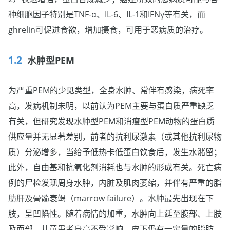
种细胞因子特别是TNF-α、IL-6、IL-1和IFNγ等有关，而
ghrelin可促进食欲，增加摄食，可用于恶病质的治疗。
水肿型PEM
为严重PEM的少见类型，全身水肿、常伴有感染，病死率
高，发病机制未明，以前认为PEM主要与蛋白质严重缺乏
有关，但研究发现水肿型PEM和消瘦型PEM动物的蛋白质
供应量并无显著差别，前者的抗利尿激素（或其他抗利尿物
质）分泌增多，当给予低热卡低蛋白饮食后，发生水潴留；
此外，自由基和抗氧化剂消耗也与水肿的形成有关。死亡病
例的尸检发现周身水肿，内脏及肌肉萎缩，并伴有严重的脂
肪肝及骨髓衰竭（marrow failure）。水肿最先出现在下
肢，呈凹陷性。随着病情的加重，水肿向上延至腹部、上肢
及面部，儿童患者身高不受影响，皮下仍有一定量的脂肪，