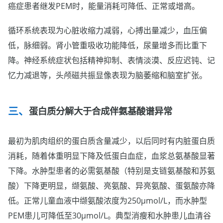
癌症患者继发PEM时，能量消耗可降低、正常或增高。
循环系统表现为心脏收缩力减弱，心搏出量减少，血压偏
低，脉细弱。肾小管重吸收功能降低，尿量增多而比重下
降。神经系统症状包括精神抑制、表情淡漠、反应迟钝、记
忆力减退等，头颅磁共振显像表现为脑萎缩和脑室扩张。
蛋白质分解大于合成伴氨基酸谱异常
最初为肌肉组织的蛋白质含量减少，以后同时有内脏蛋白质
消耗，随着体重明显下降及低蛋白血症，血浆总氨基酸显著
下降。水肿型患者的必需氨基酸（特别是支链氨基酸和苏氨
酸）下降更明显，缬氨酸、亮氨酸、异亮氨酸、蛋氨酸亦降
低。正常儿童血液中缬氨酸浓度为250μmol/L，而水肿型
PEM患儿可降低至30μmol/L。典型消瘦和水肿患儿血清谷