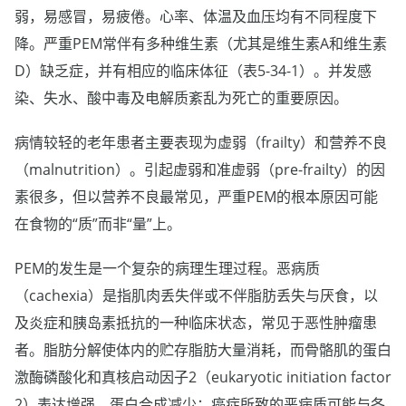
弱，易感冒，易疲倦。心率、体温及血压均有不同程度下
降。严重PEM常伴有多种维生素（尤其是维生素A和维生素
D）缺乏症，并有相应的临床体征（表5-34-1）。并发感
染、失水、酸中毒及电解质紊乱为死亡的重要原因。
病情较轻的老年患者主要表现为虚弱（frailty）和营养不良
（malnutrition）。引起虚弱和准虚弱（pre-frailty）的因
素很多，但以营养不良最常见，严重PEM的根本原因可能
在食物的“质”而非“量”上。
PEM的发生是一个复杂的病理生理过程。恶病质
（cachexia）是指肌肉丢失伴或不伴脂肪丢失与厌食，以
及炎症和胰岛素抵抗的一种临床状态，常见于恶性肿瘤患
者。脂肪分解使体内的贮存脂肪大量消耗，而骨骼肌的蛋白
激酶磷酸化和真核启动因子2（eukaryotic initiation factor
2）表达增强，蛋白合成减少；癌症所致的恶病质可能与各