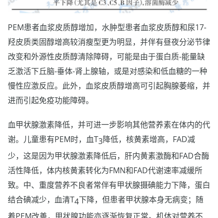
PEM患者血浆皮质醇增加，水肿型患者血浆皮质醇和尿17-
羟皮质类固醇增高较消瘦型更为明显，并伴有昼夜分泌节律
改变和外源性皮质醇清除障碍，可能是由于蛋白质-能量缺
乏激活下丘脑-垂体-肾上腺轴，或是对感染和低血糖的一种
慢性应激反应。此外，血浆皮质醇增高可引起胸腺萎缩，并
进而引起免疫功能障碍。
血甲状腺激素降低，并可进一步影响其他营养素在体内的代
谢。儿童患有PEM时，血T
降低，核黄素增高，FAD减
3
少，这是因为甲状腺激素降低后，肝内黄素激酶和FAD合酶
活性降低，体内核黄素转化为FMN和FAD代谢速率减缓所
致。中、重度营养不良者常伴有甲状腺摄碘能力下降，蛋白
结合碘减少，血清T
下降，但患者甲状腺本身无病变；随
4
着PEM改善，甲状腺功能亦逐渐恢复正常。机体对营养不