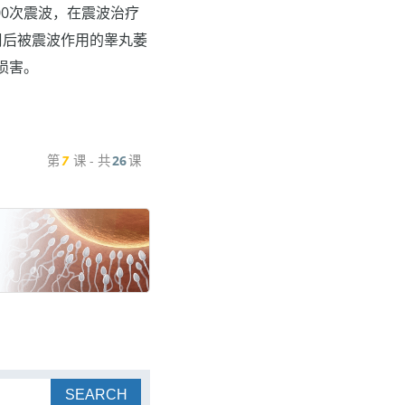
00次震波，在震波治疗
周后被震波作用的睾丸萎
损害。
第
7
课 - 共
26
课
SEARCH