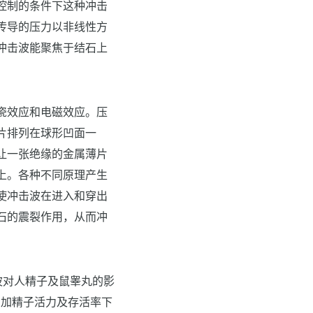
控制的条件下这种冲击
传导的压力以非线性方
冲击波能聚焦于结石上
瓷效应和电磁效应。压
片排列在球形凹面一
让一张绝缘的金属薄片
上。各种不同原理产生
使冲击波在进入和穿出
石的震裂作用，从而冲
波对人精子及鼠睾丸的影
的增加精子活力及存活率下