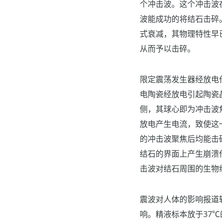
个冲击波。这个冲击波
波能成功的将结石击碎
式衰减，其物理特性早
从而予以击碎。
限定震荡发生器经放电
电陶瓷经放电引起陶瓷
侧，其球心即为冲击波
放电产生电流，致使这
的冲击波聚焦后均能击
结石的界面上产生崩溃
击波对结石周围的生物
震波对人体的影响报道
响。精液标本放于37℃