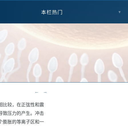
本栏热门
▼
←
→
相比较，在正弦性和震
导致压力的产生。冲击
个膨胀的等离子区和一