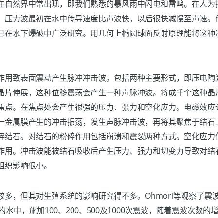
在自然界中常出现，即我们熟悉的暴风雨中闪电和雷鸣。在人为
。压力波最初在水中传导速度比声波快，以后很快减慢至声速。
已在水下爆破中广泛研究。用几何上椭圆球面反射原理能将这种
作用致表面震动产生脉冲冲击波。包括两种主要形式，即压电陶
晶片伸展，这种位移震荡会产生一种声脉冲波。将成千个这种晶
焦点。在焦点处会产生很强的压力、张力和空化应力。电磁效应
一金属膜产生的冲击振荡，发生声脉冲击波，再将其聚焦于结石
碎结石。对结石的粉碎作用包括崩溃和震裂两种方式。空化应力
作用。冲击波能被结石吸收后产生压力、强力和切变力导致对结
组织影响很小。
较多，但其对生殖系统的影响研究得不多。Ohmori等观察了震
的水中，施加100、200、500及1000次震波，随着震波次数