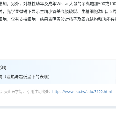
加。另外，对雄性幼年及成年Wistar大鼠的睾丸施加500或10
肿，光学显微镜下显示生精小管基底膜破裂、生精细胞溢出。5
细胞，仅有支持细胞。结果表明震波对精子及睾丸结构和功能有
影响
响（温热与超低温下的表现）
：天山医学院， 引用注明出处：
https://www.tsu.tw/edu/5122.html