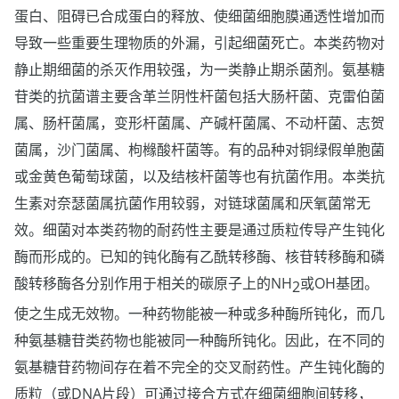
蛋白、阻碍已合成蛋白的释放、使细菌细胞膜通透性增加而
导致一些重要生理物质的外漏，引起细菌死亡。本类药物对
静止期细菌的杀灭作用较强，为一类静止期杀菌剂。氨基糖
苷类的抗菌谱主要含革兰阴性杆菌包括大肠杆菌、克雷伯菌
属、肠杆菌属，变形杆菌属、产碱杆菌属、不动杆菌、志贺
菌属，沙门菌属、枸橼酸杆菌等。有的品种对铜绿假单胞菌
或金黄色葡萄球菌，以及结核杆菌等也有抗菌作用。本类抗
生素对奈瑟菌属抗菌作用较弱，对链球菌属和厌氧菌常无
效。细菌对本类药物的耐药性主要是通过质粒传导产生钝化
酶而形成的。已知的钝化酶有乙酰转移酶、核苷转移酶和磷
酸转移酶各分别作用于相关的碳原子上的NH
或OH基团。
2
使之生成无效物。一种药物能被一种或多种酶所钝化，而几
种氨基糖苷类药物也能被同一种酶所钝化。因此，在不同的
氨基糖苷药物间存在着不完全的交叉耐药性。产生钝化酶的
质粒（或DNA片段）可通过接合方式在细菌细胞间转移，