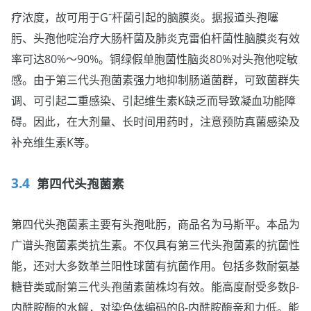
-
疗浓度，故可用于G
杆菌引起的脑膜炎。据报道头孢噻
肟、头孢他啶治疗大肠杆菌及肺炎克雷伯杆菌性脑膜炎有效
率可达80%～90%。铜绿假单胞菌性脑炎80%对头孢他啶敏
感。由于第三代头孢菌素强力地抑制肠道菌群，可致菌群失
调、可引起二重感染、引起维生素K缺乏而导致凝血功能障
碍。因此，在大剂量、长时间用药时，注意预防真菌感染及
补充维生素K等。
第四代头孢菌素
第四代头孢菌素主要有头孢吡肟，商品名为马斯平。本品为
广谱头孢菌素类抗生素。不仅具有第三代头孢菌素的抗菌性
能，还对大多数革兰阳性球菌有抗菌作用。包括多数耐氨基
糖苷类或耐第三代头孢菌素菌株均有效。能高度耐受多数β-
内酰胺酶的水解，对染色体编码的β-内酰胺酶亲和力低。能