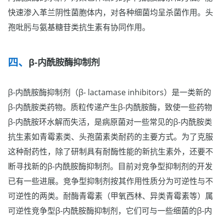
快速渗入革兰阴性菌胞体内，对各种细菌均呈杀菌作用。头
孢吡肟与氨基糖苷类抗生素有协同作用。
β-内酰胺酶抑制剂
β-内酰胺酶抑制剂（β- lactamase inhibitors）是一类新的
β-内酰胺类药物。质粒传递产生β-内酰胺酶，致使一些药物
β-内酰胺环水解而失活，是病原菌对一些常见的β-内酰胺类
抗生素如青霉素类、头孢菌素类耐药的主要方式。为了克服
这种耐药性，除了研制具有耐酶性能的新抗生素外，还要不
断寻找新的β-内酰胺酶抑制剂。目前对竞争型抑制剂的开发
已有一些进展。竞争型抑制剂按其作用性质分为可逆性与不
可逆性的两类。耐酶青霉素（甲氧西林、异类青霉素等）属
可逆性竞争型β-内酰胺酶抑制剂，它们可与一些细菌的β-内