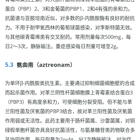
蛋白（PBP）2、3和金葡菌的PBP1、2和4有强的亲和力。
抗菌谱与亚胺培南近似，对多数的β-内酰胺酶有良好的耐抗
力。不用于耐甲氧西林的葡萄球菌感染，对李斯特菌无效。
与其他碳青霉烯类有交叉耐药。常用剂量每次500mg，每
日2～3次，静脉输注。重症感染每日剂量可增至2g。
氨曲南（aztreonam）
为单环β-内酰胺类抗生素。主要通过抑制细菌细胞壁的合成
而起杀菌作用。对革兰阴性杆菌细胞膜上青霉素结合蛋白3
（PBP3）有高度亲和力，可使细胞分裂受阻。但不能与革
兰阳性菌及厌氧菌的PBP3结合，故对革兰阳性菌及厌氧菌
作用弱或无活性。此药主要用于肠杆菌属、沙雷菌属，对铜
绿假单胞杆菌亦具良好抗菌活性，与氨基糖苷类药物联合多
呈协同作用。每日剂量为2～4g，分2次静脉输注。对治疗