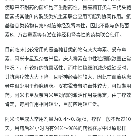
使原来不耐药的菌细胞产生耐药性。氨基糖苷类与三代头孢
菌素或其他β-内酰胺类抗生素联合应用可起到协同作用。氨
基糖苷类药物有第8对脑神经及肾毒性，因此不能与多黏菌
素B、万古霉素等有潜在神经和肾毒性的药物联合使用。
目前临床比较常用的氨基糖苷类药物有庆大霉素、妥布霉
素、阿米卡星及奈替米星。庆大霉素在中性粒细胞数量正常
情况下，有较好的抗菌活性，而中性粒细胞减少或缺乏时，
其抗菌疗效大大下降，且听神经毒性较大，因此在血液病患
者中很少用于静脉给药。妥布霉素肾脏毒性较大，可短期用
药。阿米卡星及奈替米星对酶的激活作用最稳定，由于疗效
肯定，毒副作用相对较少，目前应用较广泛。
阿米卡星成人常用剂量为0. 4～0. 8g/d，疗程一般不超过10
天。用药后24小时内有94%～98%的药物在尿中以原形排