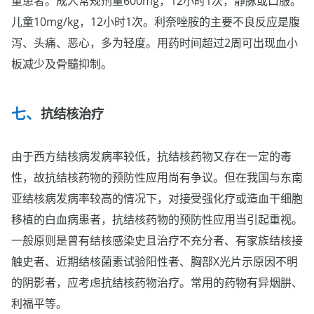
童患者。成人常规剂量600mg，12小时1次，静脉或口服。
儿童10mg/kg，12小时1次。利奈唑胺的主要不良反应是腹
泻、头痛、恶心，多为轻度。用药时间超过2周可出现血小
板减少及骨髓抑制。
抗结核治疗
由于西方结核病发病率较低，抗结核药物又存在一定的毒
性，故抗结核药物的预防性应用尚有争议。但在我国与东南
亚结核病发病率较高的情况下，对接受强化疗或造血干细胞
移植的白血病患者，抗结核药物的预防性应用当引起重视。
一般原则是曾有结核感染史且治疗不充分者、有家族结核接
触史者、近期结核菌素试验阳性者、胸部X光片示原因不明
的阴影者，应考虑抗结核药物治疗。常用的药物有异烟肼、
利福平等。