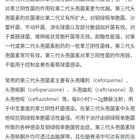
对革兰阴性菌的作用较第二代头孢菌素更为优越。第三代头
孢菌素的抗菌谱比第二代又有所扩大，对铜绿假单胞菌、沙
雷杆菌、不动杆菌、消化球菌以及部分脆弱拟杆菌有效。对
于粪肠球菌、难辨梭状芽胞杆菌等无效。耐酶性能强，对第
一代或第二代头孢菌素耐药的一些革兰阴性菌株，第三代头
孢菌素常可有效。第三代头孢菌素对革兰阳性菌的作用弱，
不能用于控制金黄色葡萄球菌感染。
常用的第三代头孢菌素主要有头孢噻肟（cefotaxime）、
头孢哌酮（cefoperazone）、头孢曲松（ceftriaxone）及
头孢他啶（ceftazidime）等。每8小时1～2g静脉注射，用
于中至重度的革兰阴性杆菌感染。在第三代头孢菌素中头孢
他啶抗铜绿假单胞菌活性最强。可用于治疗由铜绿假单胞菌
所致的各种感染及铜绿假单胞菌败血症。第三代头孢菌素除
头孢哌酮外均可透过血脑屏障，且在脑脊液中可达有效的治