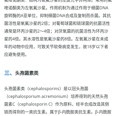
氟喹诺酮类：结构为氧氟沙星的左旋光学异构体。常用的氟
喹诺酮类为左氧氟沙星。作用机制为通过作用于细菌DNA
旋转酶的A亚单位，抑制细菌DNA合成及复制而杀菌。其抗
菌活性是氧氟沙星的2倍；对葡萄球菌和链球菌的抗菌活性
通常是环丙沙星的2～4倍；对厌氧菌的抗菌活性为环丙沙
星的4倍。其水溶性是氧氟沙星的8倍。左氧氟沙星在未成
年的动物中应用，可致关节软骨病变发生，故18岁以下者
应避免使用。
头孢菌素类
头孢菌素类（cephalosporins）是以冠头孢菌
（cephalosporium acremonium）培养得到的天然头孢
菌素C（cephalosporin C）作为原料，经半合成改造其侧
链而得到的一类抗生素。属于β-内酰胺类抗生素。β-内酰胺