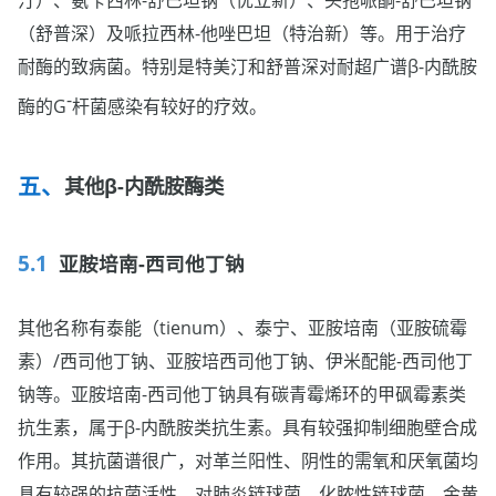
（舒普深）及哌拉西林-他唑巴坦（特治新）等。用于治疗
耐酶的致病菌。特别是特美汀和舒普深对耐超广谱β-内酰胺
-
酶的G
杆菌感染有较好的疗效。
其他β-内酰胺酶类
亚胺培南-西司他丁钠
其他名称有泰能（tienum）、泰宁、亚胺培南（亚胺硫霉
素）/西司他丁钠、亚胺培西司他丁钠、伊米配能-西司他丁
钠等。亚胺培南-西司他丁钠具有碳青霉烯环的甲砜霉素类
抗生素，属于β-内酰胺类抗生素。具有较强抑制细胞壁合成
作用。其抗菌谱很广，对革兰阳性、阴性的需氧和厌氧菌均
具有较强的抗菌活性。对肺炎链球菌、化脓性链球菌、金黄