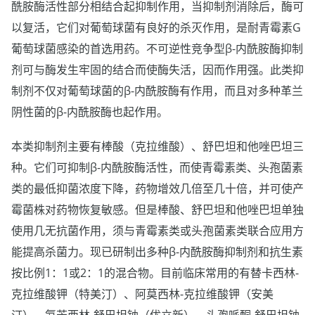
酰胺酶活性部分相结合起抑制作用，当抑制剂消除后，酶可
以复活，它们对葡萄球菌有良好的杀灭作用，是耐青霉素G
葡萄球菌感染的首选用药。不可逆性竞争型β-内酰胺酶抑制
剂可与酶发生牢固的结合而使酶失活，因而作用强。此类抑
制剂不仅对葡萄球菌的β-内酰胺酶有作用，而且对多种革兰
阴性菌的β-内酰胺酶也起作用。
本类抑制剂主要有棒酸（克拉维酸）、舒巴坦和他唑巴坦三
种。它们可抑制β-内酰胺酶活性，而使青霉素类、头孢菌素
类的最低抑菌浓度下降，药物增效几倍至几十倍，并可使产
霉菌株对药物恢复敏感。但是棒酸、舒巴坦和他唑巴坦单独
使用几无抗菌作用，须与青霉素类或头孢菌素类联合应用方
能提高杀菌力。现已研制出多种β-内酰胺酶抑制剂和抗生素
按比例1：1或2：1的混合物。目前临床常用的有替卡西林-
克拉维酸钾（特美汀）、阿莫西林-克拉维酸钾（安美
汀）、氨苄西林-舒巴坦钠（优立新）、头孢哌酮-舒巴坦钠