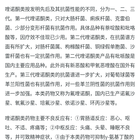
喹诺酮类按发明先后及其抗菌性能的不同，分为一、二、三
代。第一代喹诺酮类，只对大肠杆菌、痢疾杆菌、克雷伯
菌、少部分变形杆菌有抗菌作用。具体品种有萘啶酸和吡咯
酸等，因疗效不佳现已少用。第二代喹诺酮类，在抗菌谱方
面有所扩大，对肠杆菌属、枸橼酸杆菌、铜绿假单胞菌、沙
雷杆菌也有一定抗菌作用。第二代喹诺酮类产品有吡哌酸是
国内主要应用品种。此外尚有新恶酸和甲氧恶喹酸在国外有
生产。第三代喹诺酮类的抗菌谱进一步扩大，对葡萄球菌等
革兰阳性菌也有抗菌作用，对一些革兰阴性菌的抗菌作用则
进一步加强。本类药物又称为氟喹诺酮，国内已生产诺氟沙
星、氧氟沙星、培氟沙星、依诺沙星、环丙沙星等。
喹诺酮类药物主要不良反应有：①胃肠道反应：恶心、呕
吐、不适、疼痛等；②中枢反应：头痛、头晕、睡眠不良
等，并可致精神症状，③由于本类药物可抑制γ-氨基丁酸的