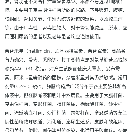
泄，肾功能不足者排泄量显著减少。本品不易透过血脑屏
障。主要用于革兰阴性杆菌所致的尿路、下呼吸道、腹腔、
软组织、骨和关节、生殖系统等部位的感染，以及败血症
等。由于耳毒性、肾毒性较大，对于肾功能减退、脱水、应
用强利尿药的患者以及老年患者均应谨慎使用。
奈替米星（netilmicin、乙基西梭霉素、奈替霉素）商品名
有力确兴、爱大、悉能等。其主要特点是对氨基糖苷乙酰转
移酶AAC（3）稳定。对产生该酶而使庆大霉素、妥布霉
素、阿米卡星等耐药的菌株，奈替米星对其仍然敏感。常用
剂量0. 2～0. 3g/d。静脉给药后广泛分布于各主要脏器和各
体液中，但在脑脊液和胆汁中浓度低。主要用于大肠杆菌、
克雷伯杆菌、变形杆菌、肠杆菌属、枸橼酸杆菌、沙雷杆
菌、流感嗜血杆菌、沙门杆菌、志贺杆菌、奈瑟球菌等革兰
阴性菌所致呼吸道、消化道、泌尿生殖系，皮肤和软组织、
骨和关节、腹腔、创伤等部位感染，也适用于败血症。奈替