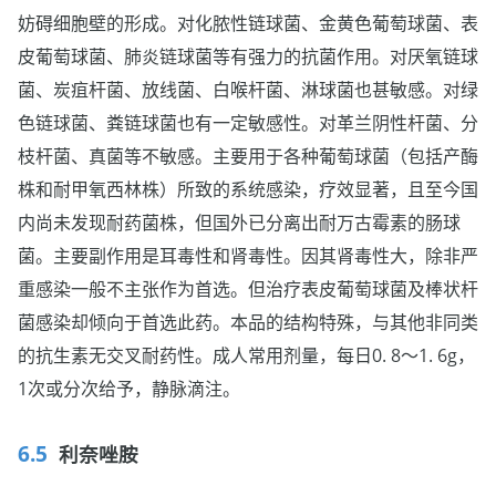
妨碍细胞壁的形成。对化脓性链球菌、金黄色葡萄球菌、表
皮葡萄球菌、肺炎链球菌等有强力的抗菌作用。对厌氧链球
菌、炭疽杆菌、放线菌、白喉杆菌、淋球菌也甚敏感。对绿
色链球菌、粪链球菌也有一定敏感性。对革兰阴性杆菌、分
枝杆菌、真菌等不敏感。主要用于各种葡萄球菌（包括产酶
株和耐甲氧西林株）所致的系统感染，疗效显著，且至今国
内尚未发现耐药菌株，但国外已分离出耐万古霉素的肠球
菌。主要副作用是耳毒性和肾毒性。因其肾毒性大，除非严
重感染一般不主张作为首选。但治疗表皮葡萄球菌及棒状杆
菌感染却倾向于首选此药。本品的结构特殊，与其他非同类
的抗生素无交叉耐药性。成人常用剂量，每日0. 8～1. 6g，
1次或分次给予，静脉滴注。
利奈唑胺