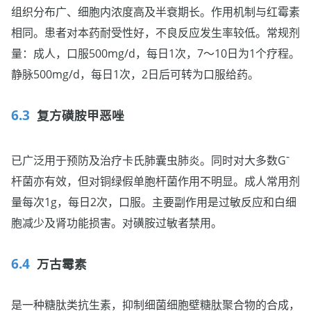
组织分布广、细胞内浓度高及半衰期长。作用机制与红霉素
相同。患者对本药耐受性好，不良反应发生率较低。常规剂
量：成人，口服500mg/d，每日1次，7～10日为1个疗程。
静脉500mg/d，每日1次，2日后可转为口服给药。
复方磺胺甲恶唑
-
已广泛用于预防及治疗卡氏肺囊虫肺炎。同时对大多数G
杆菌亦有效，但对铜绿假单胞杆菌作用不明显。成人常用剂
量每次1g，每日2次，口服。主要副作用是过敏反应和白细
胞减少及肾功能损害。对磺胺过敏者禁用。
万古霉素
是一种糖肽类抗生素，抑制细菌细胞壁糖肽聚合物的合成，