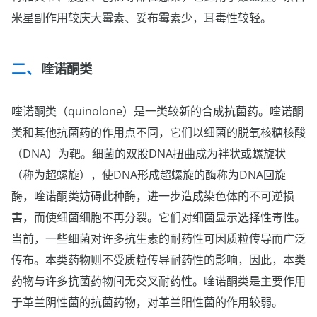
米星副作用较庆大霉素、妥布霉素少，耳毒性较轻。
喹诺酮类
喹诺酮类（quinolone）是一类较新的合成抗菌药。喹诺酮
类和其他抗菌药的作用点不同，它们以细菌的脱氧核糖核酸
（DNA）为靶。细菌的双股DNA扭曲成为袢状或螺旋状
（称为超螺旋），使DNA形成超螺旋的酶称为DNA回旋
酶，喹诺酮类妨碍此种酶，进一步造成染色体的不可逆损
害，而使细菌细胞不再分裂。它们对细菌显示选择性毒性。
当前，一些细菌对许多抗生素的耐药性可因质粒传导而广泛
传布。本类药物则不受质粒传导耐药性的影响，因此，本类
药物与许多抗菌药物间无交叉耐药性。喹诺酮类是主要作用
于革兰阴性菌的抗菌药物，对革兰阳性菌的作用较弱。