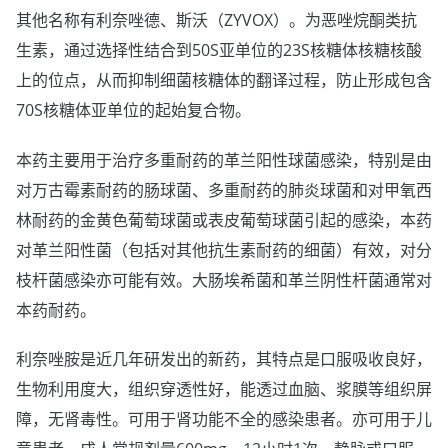
其他名称有利奈唑德、斯沃（ZYVOX）。为恶唑烷酮类抗
生素，通过选择性结合到50S亚单位的23S核糖体核糖核酸
上的位点，从而抑制细菌核糖体的翻译过程，防止形成包含
70S核糖体亚单位的起始复合物。
本药主要用于治疗多重耐药的革兰阳性球菌感染，特别是由
对万古霉素耐药的肠球菌、多重耐药的肺炎球菌和对甲氧西
林耐药的金黄色葡萄球菌或表皮葡萄球菌引起的感染，本药
对革兰阳性菌（包括对其他抗生素耐药的细菌）有效，对分
枝杆菌感染亦可能有效。大肠埃希菌和革兰阴性杆菌通常对
本药耐药。
利奈唑胺是近几年研发出的新药，其特点是口服吸收良好，
生物利用度大，组织穿透性好，能透过血脑、浆膜等组织屏
障，无肾毒性。可用于肾功能不全的感染患者。亦可用于儿