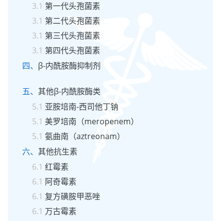
第一代头孢菌素
第二代头孢菌素
第三代头孢菌素
第四代头孢菌素
β-内酰胺酶抑制剂
其他β-内酰胺酶类
亚胺培南-西司他丁钠
美罗培南（meropenem）
氨曲南（aztreonam）
其他抗生素
红霉素
阿奇霉素
复方磺胺甲恶唑
万古霉素