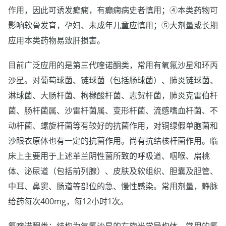
作用，因此可诱发癫痫，有癫痫病史者慎用；④本类药物可
影响软骨发育，孕妇、未成年儿童应慎用；⑤大剂量或长期
应用本类药物易致肝损害。
目前广泛应用的是第三代喹诺酮类，常用有氧氟沙星和环丙
沙星。对葡萄球菌、链球菌（包括肠球菌）、肺炎链球菌、
淋球菌、大肠杆菌、枸橼酸杆菌、志贺杆菌，肺炎克雷伯杆
菌、肠杆菌属、沙雷杆菌属、变形杆菌、流感嗜血杆菌、不
动杆菌、螺旋杆菌等有较好的抗菌作用，对铜绿假单胞菌和
沙眼衣原体也有一定的抗菌作用。尚有抗结核杆菌作用。临
床上主要用于上述革兰阴性菌所致的呼吸道、咽喉、扁桃
体、泌尿道（包括前列腺）、皮肤及软组织、胆囊及胆管、
中耳、鼻窦、肠道等部位的急、慢性感染。常用剂量，静脉
给药每次400mg，每12小时1次。