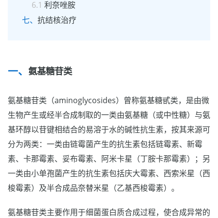
利奈唑胺
抗结核治疗
氨基糖苷类
氨基糖苷类（aminoglycosides）曾称氨基糖甙类，是由微
生物产生或经半合成制取的一类由氨基糖（或中性糖）与氨
基环醇以苷键相结合的易溶于水的碱性抗生素，按其来源可
分为两类：一类由链霉菌产生的抗生素包括链霉素、新霉
素、卡那霉素、妥布霉素、阿米卡星（丁胺卡那霉素）；另
一类由小单孢菌产生的抗生素包括庆大霉素、西索米星（西
梭霉素）及半合成品奈替米星（乙基西梭霉素）。
氨基糖苷类主要作用于细菌蛋白质合成过程，使合成异常的