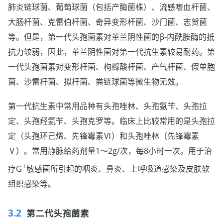
肺炎链球菌、葡萄球菌（包括产酶菌株）、流感嗜血杆菌、
大肠杆菌、克雷伯杆菌、奇异变形杆菌、沙门菌、志贺菌
等。但是，第一代头孢菌素对革兰阴性菌的β-内酰胺酶的抵
抗力较弱，因此，革兰阴性菌对第一代抗生素较易耐药。第
一代头孢菌素对变形杆菌、枸橼酸杆菌、产气杆菌、假单胞
菌、沙雷杆菌、拟杆菌、粪链球菌等微生物无效。
第一代抗生素中常用品种有头孢唑林、头孢氨苄、头孢拉
定、头孢羟氨苄、头孢克罗等。临床上比较常用的是头孢拉
定（头孢环己烯、先锋霉素Ⅵ）和头孢唑林（先锋霉素
Ⅴ）。常用静脉给药剂量1～2g/次，每8小时一次。用于治
+
疗G
敏感菌所引起的咽炎、鼻炎、上呼吸道感染及皮肤软
组织感染等。
第二代头孢菌素