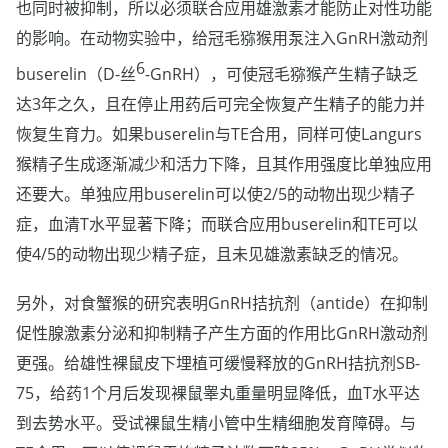
也同时被抑制，所以必须联合应用雄激素才能防止对性功能
的影响。在动物实验中，给冠毛猕猴用泵注入GnRH激动剂
6
buserelin（D-丝
-GnRH），可使冠毛猕猴产生精子缺乏
达3年之久，且在停止用药后可完全恢复产生精子的能力并
恢复生育力。如果buserelin与TE合用，同样可使Langurs
猴精子生成逐渐减少和活力下降，且其作用强度比单独应用
还要大。单独应用buserelin可以使2/5的动物出现少精子
症，血清T水平显著下降；而联合应用buserelin和TE可以
使4/5的动物出现少精子症，且未见雄激素缺乏的情况。
另外，对食蟹猴的研究表明GnRH拮抗剂（antide）在抑制
促性腺激素分泌和抑制精子产生方面的作用比GnRH激动剂
更强。给雄性裸鼠皮下埋植可缓慢释放的GnRH拮抗剂SB-
75，给药1个月后发现裸鼠睾丸重量明显降低，血T水平达
到去势水平。受试裸鼠生精小管中生精细胞发育障碍。与