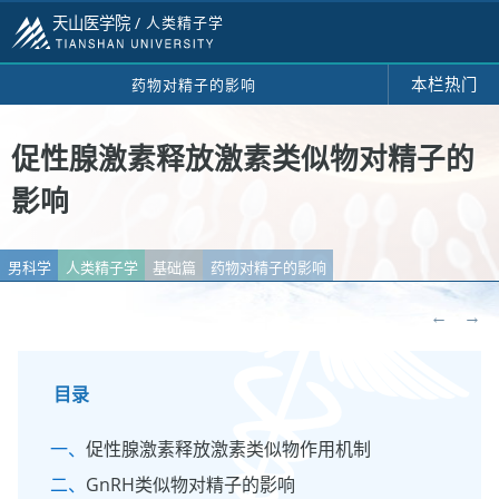
天山医学院 /
人类精子学
本栏热门
药物对精子的影响
促性腺激素释放激素类似物对精子的
影响
男科学
人类精子学
基础篇
药物对精子的影响
←
→
目录
促性腺激素释放激素类似物作用机制
GnRH类似物对精子的影响