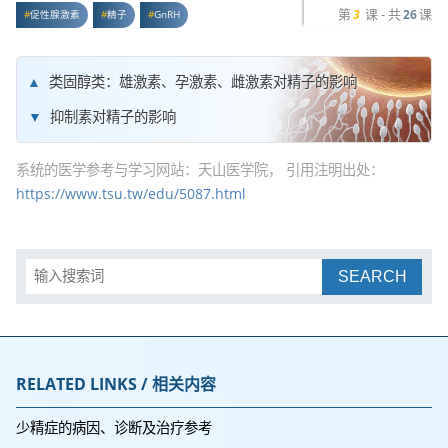
第
课 - 共
课
3
26
促性腺激素
精子
GnRH
类固醇类：雄激素、孕激素、雌激素对精子的影响
抑制素对精子的影响
系统的医学参考与学习网站：天山医学院， 引用注明出处：
https://www.tsu.tw/edu/5087.html
SEARCH
RELATED LINKS / 相关内容
少精症的病因、诊断及治疗参考