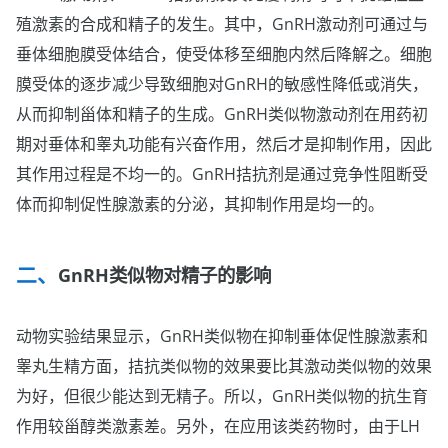
殖激素的合成和精子的发生。其中，GnRH激动剂可通过与
垂体细胞膜受体结合，使受体移至细胞内然后降解之。细胞
膜受体的逐步减少导致细胞对GnRH的敏感性降低或消失，
从而抑制甾体和精子的生成。GnRH类似物激动剂在用药初
期对垂体和睾丸功能有兴奋作用，然后才是抑制作用，因此
其作用过程是不均一的。GnRH拮抗剂是通过竞争性阻断受
体而抑制促性腺激素的分泌，其抑制作用是均一的。
GnRH类似物对精子的影响
动物实验结果显示，GnRH类似物在抑制垂体促性腺激素和
睾丸生精方面，拮抗类似物的效果要比其激动类似物的效果
为好，但很少能达到无精子。所以，GnRH类似物的抗生育
作用较甾醇类激素差。另外，在应用该类药物时，由于LH