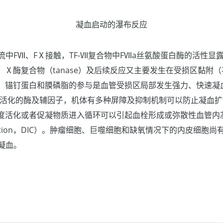
凝血启动的瀑布反应
流中FⅦ、FⅩ接触，TF-Ⅶ复合物中FⅦa丝氨酸蛋白酶的活性显露
，Ⅹ酶复合物（tanase）及后续反应又主要发生在受损区黏附
；锚钉蛋白和膜磷脂的参与是血管受损区局部发生强力、快速凝
-活化的酶及辅因子，机体有多种屏障及抑制机制可以防止凝血
活化或者促凝物质进入循环可以引起血栓形成或弥散性血管内凝血（d
 coagulation，DIC）。肿瘤细胞、巨噬细胞和缺氧情况下的内皮细
凝血。