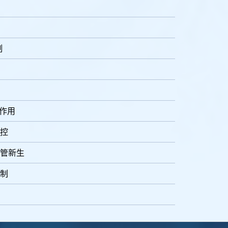
制
的作用
控
管新生
制