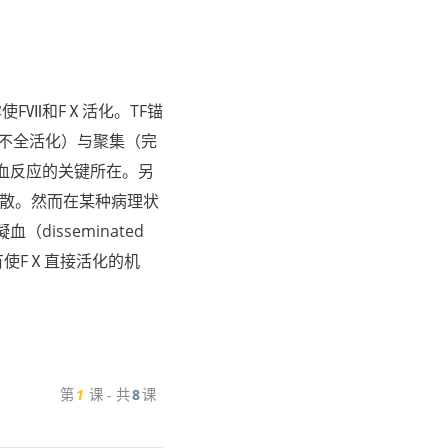
使FⅦ和FⅩ活化。TF锚
（不全活化）与聚集（完
血反应的关键所在。另
扩散。然而在某种病理状
isseminated
胞尚有使FⅩ直接活化的机
第
1
课 - 共
8
课