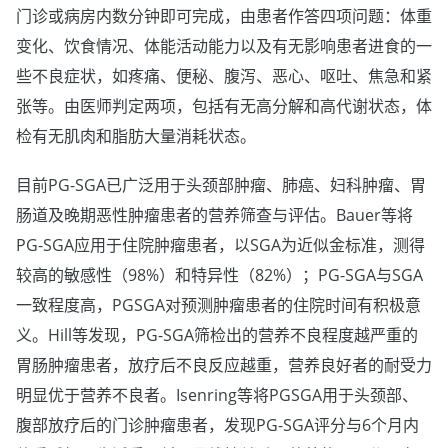
门诊或病房内数分钟即可完成，由患者作答四项问题：体重
变化、饮食情况、体能活动能力以及有无影响患者进食的一
些不良症状，如疼痛、便秘、腹泻、恶心、呕吐、焦急和紧
张等。由医师判定两项，包括有无高分解和高代谢状态，体
检有无肌肉和脂肪大量消耗状态。
目前PG-SGA已广泛用于头颈部肿瘤、肺癌、妇科肿瘤、胃
肠道及晚期恶性肿瘤患者的营养筛查与评估。Bauer等将
PG-SGA应用于住院肿瘤患者，以SGA为近似金标准，测得
较高的敏感性（98%）和特异性（82%）；PG-SGA与SGA
一致程度高，PGSGA对预测肿瘤患者的住院时间有积极意
义。Hill等发现，PG-SGA筛检出的营养不良程度越严重的
胃肠肿瘤患者，放疗后不良反应越重，营养良好者的耐受力
明显优于营养不良者。Isenring等将PGSGA用于头颈部、
腹部放疗后的门诊肿瘤患者，发现PG-SGA评分与6个月内