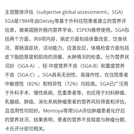
主观整体评估（subjective global assessmennt，SGA）
SGA是1984年由Detsky等基于外科住院患者建立的营养评
估表，被美国肠外肠内营养学会、ESPEN推荐使用。SGA包
括两个方面，共8项内容，病史方面包括体重改变、饮食状
况、胃肠道症状、活动能力、应激反应，体格检查方面包括
皮下脂肪厚度和肌肉的测量、水肿情况的检查。分为营养状
况好（SGA-A）、轻-中度营养不良（SGA-B）和重度营养
不良（SGA-C）。SGA具有无创性、易操作性，在住院患者
中敏感性（82%）和特异性（72%）均较高。SGA已广泛用
于外科手术、慢性疾病、危重患者等，也应用于妇科肿瘤、
乳腺癌、肺癌、消化系统肿瘤患者的营养风险筛查和评估，
且适用性均较好。Montoya等用SGA评估肿瘤患者化疗后
的营养状况，结果表明，患者的营养不良程度与肿瘤分期、
卡氏评分密切相关。