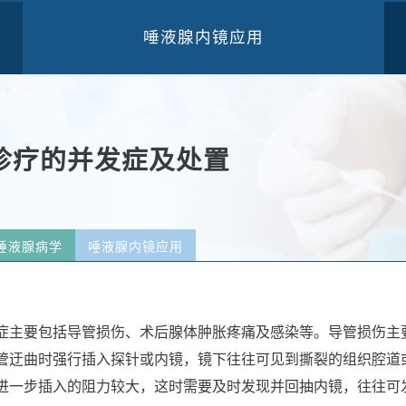
唾液腺内镜应用
三
诊疗的并发症及处置
唾液腺病学
唾液腺内镜应用
症主要包括导管损伤、术后腺体肿胀疼痛及感染等。导管损伤主
管迂曲时强行插入探针或内镜，镜下往往可见到撕裂的组织腔道
进一步插入的阻力较大，这时需要及时发现并回抽内镜，往往可