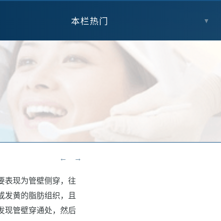
本栏热门
▼
←
→
要表现为管壁侧穿，往
或发黄的脂肪组织，且
发现管壁穿通处，然后