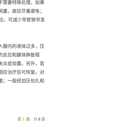
不需要特殊处理，如果
闭塞，故应尽量避免；
出，可减少导管狭窄发
入腺内的液体过多，压
的反应和腺体肿胀程
免炎症加重。另外，若
相应治疗后可恢复。对
瘘；一般经加压包扎和
第
3
课 - 共
9
课