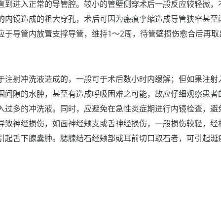
直到进入正常的导管腔。较小的管壁侧穿术后一般反应较轻微，
的内镜造成的粗大穿孔，术后可因为瘢痕挛缩造成导管狭窄甚至
应于导管内放置支撑导管，维持1～2周，待管壁损伤愈合后再取
于注射冲洗液造成的，一般可于术后数小时内缓解；但如果注射
围间隙的水肿，甚至有造成呼吸困难之可能，故应仔细观察患者
入过多的冲洗液。同时，应避免在急性炎症期进行内镜检查，避
导致神经损伤，如面神经颊支或舌神经损伤，一般损伤较轻，经
引起舌下腺囊肿。腮腺结石经颊部或耳前切口取石者，可引起涎
。