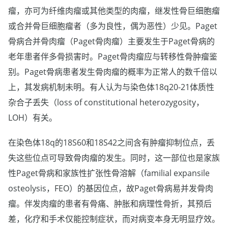
瘤，亦可为纤维肉瘤或其他类型的肉瘤，继发性骨巨细胞瘤
或合并骨巨细胞瘤者（多为良性，偶为恶性）少见。Paget
骨病合并骨肉瘤（Paget骨肉瘤）主要发生于Paget骨病的
老年患者伴多骨损害时。Paget骨肉瘤应与转移性骨肿瘤鉴
别。Paget骨病患者发生骨肉瘤的概率为正常人的数千倍以
上，其发病机制未明。有人认为与染色体18q20-21体质性
杂合子丢失（loss of constitutional heterozygosity，
LOH）有关。
在染色体18q的18S60和18S42之间含有肿瘤抑制位点，丢
失这些位点可导致骨肉瘤的发生。同时，这一部位也是家族
性Paget骨病和家族性扩张性骨溶解（familial expansile
osteolysis，FEO）的基因位点，故Paget骨病易并发骨肉
瘤。伴发肉瘤的患者有骨痛、肿胀和病理性骨折，其预后
差，化疗和手术仅能控制症状，而对病变本身无明显疗效。