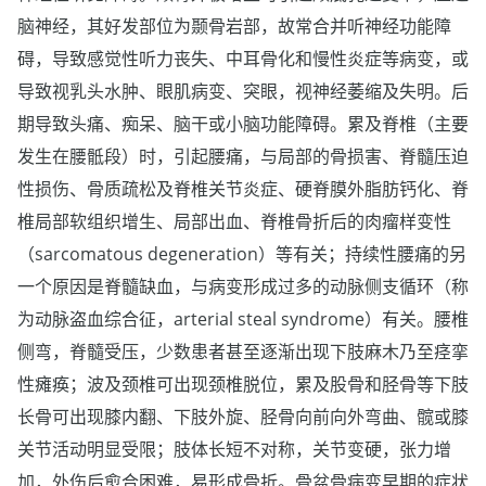
脑神经，其好发部位为颞骨岩部，故常合并听神经功能障
碍，导致感觉性听力丧失、中耳骨化和慢性炎症等病变，或
导致视乳头水肿、眼肌病变、突眼，视神经萎缩及失明。后
期导致头痛、痴呆、脑干或小脑功能障碍。累及脊椎（主要
发生在腰骶段）时，引起腰痛，与局部的骨损害、脊髓压迫
性损伤、骨质疏松及脊椎关节炎症、硬脊膜外脂肪钙化、脊
椎局部软组织增生、局部出血、脊椎骨折后的肉瘤样变性
（sarcomatous degeneration）等有关；持续性腰痛的另
一个原因是脊髓缺血，与病变形成过多的动脉侧支循环（称
为动脉盗血综合征，arterial steal syndrome）有关。腰椎
侧弯，脊髓受压，少数患者甚至逐渐出现下肢麻木乃至痉挛
性瘫痪；波及颈椎可出现颈椎脱位，累及股骨和胫骨等下肢
长骨可出现膝内翻、下肢外旋、胫骨向前向外弯曲、髋或膝
关节活动明显受限；肢体长短不对称，关节变硬，张力增
加，外伤后愈合困难，易形成骨折。骨盆骨病变早期的症状