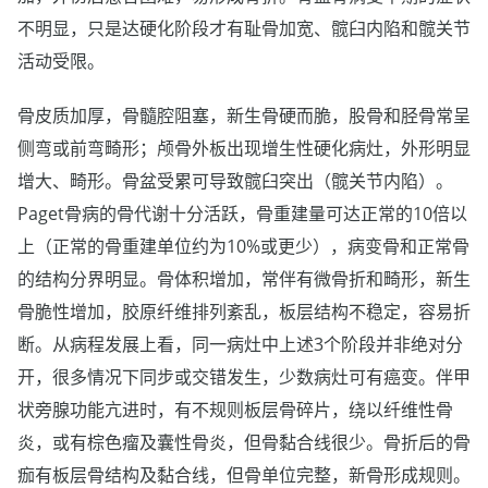
不明显，只是达硬化阶段才有耻骨加宽、髋臼内陷和髋关节
活动受限。
骨皮质加厚，骨髓腔阻塞，新生骨硬而脆，股骨和胫骨常呈
侧弯或前弯畸形；颅骨外板出现增生性硬化病灶，外形明显
增大、畸形。骨盆受累可导致髋臼突出（髋关节内陷）。
Paget骨病的骨代谢十分活跃，骨重建量可达正常的10倍以
上（正常的骨重建单位约为10%或更少），病变骨和正常骨
的结构分界明显。骨体积增加，常伴有微骨折和畸形，新生
骨脆性增加，胶原纤维排列紊乱，板层结构不稳定，容易折
断。从病程发展上看，同一病灶中上述3个阶段并非绝对分
开，很多情况下同步或交错发生，少数病灶可有癌变。伴甲
状旁腺功能亢进时，有不规则板层骨碎片，绕以纤维性骨
炎，或有棕色瘤及囊性骨炎，但骨黏合线很少。骨折后的骨
痂有板层骨结构及黏合线，但骨单位完整，新骨形成规则。