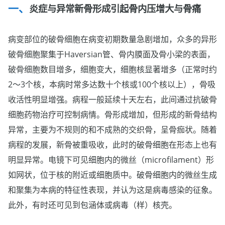
炎症与异常新骨形成引起骨内压增大与骨痛
病变部位的破骨细胞在病变初期数量急剧增加，众多的异形
破骨细胞聚集于Haversian管、骨内膜面及骨小梁的表面，
破骨细胞数目增多，细胞变大，细胞核显著增多（正常时约
2～3个核，本病时常多达数十个核或100个核以上），骨吸
收活性明显增强。病程一般延续十天左右，此间通过抗破骨
细胞药物治疗可控制病情。骨形成增加，但形成的新骨结构
异常，主要为不规则的和不成熟的交织骨，呈骨痂状。随着
病程的发展，新骨被重吸收，此时的破骨细胞在形态上也有
明显异常。电镜下可见细胞内的微丝（microfilament）形
如网状，位于核的附近或细胞质中。破骨细胞内的微丝生成
和聚集为本病的特征性表现，并认为这是病毒感染的征象。
此外，有时还可见到包涵体或病毒（样）核壳。