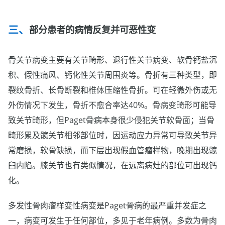
部分患者的病情反复并可恶性变
骨关节病变主要有关节畸形、退行性关节病变、软骨钙盐沉
积、假性痛风、钙化性关节周围炎等。骨折有三种类型，即
裂纹骨折、长骨断裂和椎体压缩性骨折。可在轻微外伤或无
外伤情况下发生，骨折不愈合率达40%。骨病变畸形可能导
致关节畸形，但Paget骨病本身很少侵犯关节软骨面；当骨
畸形累及髋关节相邻部位时，因运动应力异常可导致关节异
常磨损，软骨缺损，而下层出现假血管瘤样物，晚期出现髋
臼内陷。膝关节也有类似情况，在远离病灶的部位可出现钙
化。
多发性骨肉瘤样变性病变是Paget骨病的最严重并发症之
一，病变可发生于任何部位，多见于老年病例。多数为骨肉