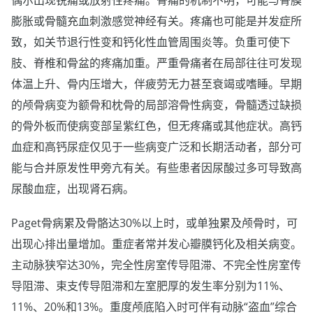
膨胀或骨髓充血刺激感觉神经有关。疼痛也可能是并发症所
致，如关节退行性变和钙化性血管周围炎等。负重可使下
肢、脊椎和骨盆的疼痛加重。严重骨痛者在局部往往可发现
体温上升、骨内压增大，伴疲劳无力甚至衰竭或嗜睡。早期
的颅骨病变为额骨和枕骨的局部溶骨性病变，骨髓透过缺损
的骨外板而使病变部呈紫红色，但无疼痛或其他症状。高钙
血症和高钙尿症仅见于一些病变广泛和长期活动者，部分可
能与合并原发性甲旁亢有关。有些患者因尿酸过多可导致高
尿酸血症，出现肾石病。
Paget骨病累及骨骼达30%以上时，或单独累及颅骨时，可
出现心排出量增加。重症者常并发心瓣膜钙化及相关病变。
主动脉狭窄达30%，完全性房室传导阻滞、不完全性房室传
导阻滞、束支传导阻滞和左室肥厚的发生率分别为11%、
11%、20%和13%。重度颅底陷入时可伴有动脉“盗血”综合