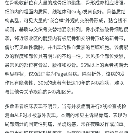
在骨吸收部位有大量的成骨细胞聚集，骨形成亦相应增强。
细胞内的粗面内质网、线粒体和Golgi发育良好。骨基质结
构紊乱，可见大量的“嵌合样”外观的交织骨形成，黏合线不
规则，基质与交织骨交替地混杂排列。骨小梁被破骨细胞侵
袭，邻近吸收区的髓腔内有板层骨和交织骨形成的新骨带，
偶尔可见血性囊肿，并出现含铁血黄素的巨噬细胞。该病累
及的程度和部位具有明显的不均一性。常见多个部位受累，
最常见的部位有骨盆、腰椎和股骨。95%以上的患者初期无
明显症状，仅X线证实为Paget骨病。除骨折外，该病的发
作具有隐袭性，30%的患者有长达10年的骨病症状，难以
与其他骨关节疾病的骨病相区分。
多数患者临床表现不明显，当有并发症而进行X线检查或检
测血ALP时才被意外发现。本病的常见主诉是骨痛，表现为
局部病灶的固定性钝痛，呈烧灼感，常在夜晚发作或加重。
偶尔出现锐痛或放射性疼痛。骨痛的机制不明，可能与骨膜