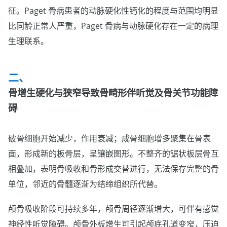
征。Paget 骨病患者的动脉硬化性钙化的程度与范围均明显
比同龄正常人严重，Paget 骨病与动脉硬化存在一定的病理
生理联系。
骨增生硬化与狭窄导致骨畸形伴听觉及骨关节功能障
碍
破骨细胞开始减少，作用衰减；成骨细胞增多聚集在骨表
面，形成新的板骨层，呈镶嵌图形。不整齐的锯状板层骨互
相叠加，表明骨吸收和骨形成交替进行，无法保存完整的骨
单位，邻近的骨髓逐渐为结缔组织所代替。
颅骨吸收阶段可持续多年，颅骨周径逐渐增大，可伴有感觉
神经性听觉障碍。颅骨外板增生可引起颅底孔道变窄，压迫