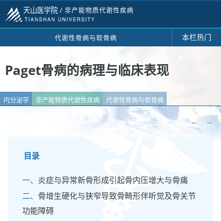
天山医学院 /
非产能物质代谢性疾病
本栏热门
代谢性骨病与软骨病
Paget骨病的病理与临床表现
内分泌学
非产能物质代谢性疾病
代谢性骨病与软骨病
←
→
目录
炎症与异常新骨形成引起骨内压增大与骨痛
骨增生硬化与狭窄导致骨畸形伴听觉及骨关节
功能障碍