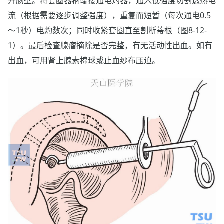
开肠壁。将套圈器柄端接通电灼器，通入低强度切割透热电
流（根据需要逐步调整强度），重复而短暂（每次通电0.5
～1秒）电灼数次；同时收紧套圈直至割断蒂根（图8-12-
1）。最后检查腺瘤摘除是否完整，有无活动性出血。如有
出血，可用肾上腺素棉球或止血纱布压迫。