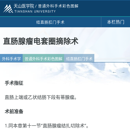
天山医学院 /
普通外科手术彩色图解
本栏热门
结直肠肛门手术
直肠腺瘤电套圈摘除术
外科手术学
普通外科手术彩色图解
结直肠肛门手术
←
→
手术指征
直肠上端或乙状结肠下段有蒂腺瘤。
术前准备
1.同本章第十一节“直肠腺瘤结扎切除术”。