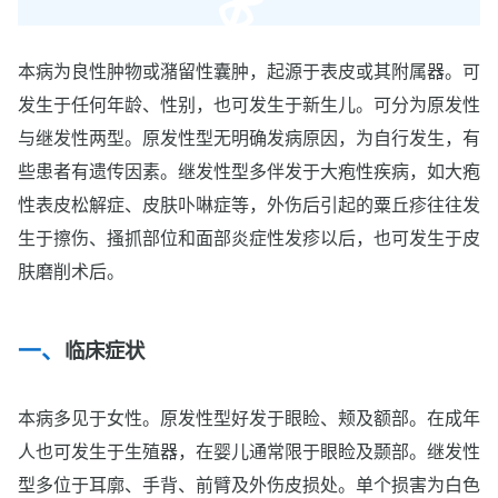
本病为良性肿物或潴留性囊肿，起源于表皮或其附属器。可
发生于任何年龄、性别，也可发生于新生儿。可分为原发性
与继发性两型。原发性型无明确发病原因，为自行发生，有
些患者有遗传因素。继发性型多伴发于大疱性疾病，如大疱
性表皮松解症、皮肤卟啉症等，外伤后引起的粟丘疹往往发
生于擦伤、搔抓部位和面部炎症性发疹以后，也可发生于皮
肤磨削术后。
临床症状
本病多见于女性。原发性型好发于眼睑、颊及额部。在成年
人也可发生于生殖器，在婴儿通常限于眼睑及颞部。继发性
型多位于耳廓、手背、前臂及外伤皮损处。单个损害为白色