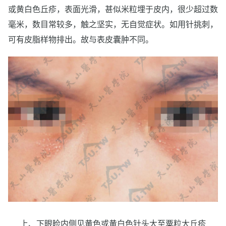
或黄白色丘疹，表面光滑，甚似米粒埋于皮内，很少超过数
毫米，数目常较多，触之坚实，无自觉症状。如用针挑刺，
可有皮脂样物排出。故与表皮囊肿不同。
上、下眼睑内侧见黄色或黄白色针头大至粟粒大丘疹