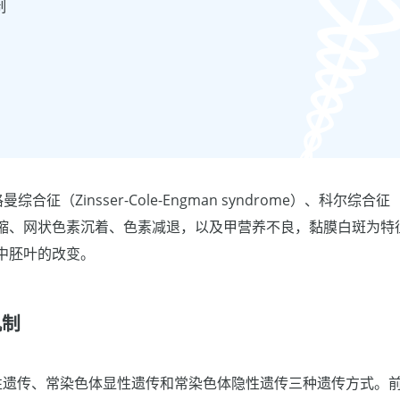
制
合征（Zinsser-Cole-Engman syndrome）、科尔综合征（C
缩、网状色素沉着、色素减退，以及甲营养不良，黏膜白斑为特
中胚叶的改变。
机制
性遗传、常染色体显性遗传和常染色体隐性遗传三种遗传方式。