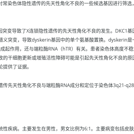
，而对常染色体隐性遗传的先天性角化不良的一些候选基因进行筛
1基因突变导致了X连锁隐性遗传的先天性角化不良的发生。DKC1
要为错义突变，导致dyskerin基因中的单个氨基酸置换。dysker
合成起作用，还与端粒酶RNA（hTR）有关。患者染色体高度不
致的干细胞更新或增殖活性障碍可能是引起先天性角化不良的原
论提供了证据。
传先天性角化不良与端粒酶RNA成分和定位于染色体3q21-q28
统性疾病。主要发生在男性，男女比例为6:1。主要病变包括皮