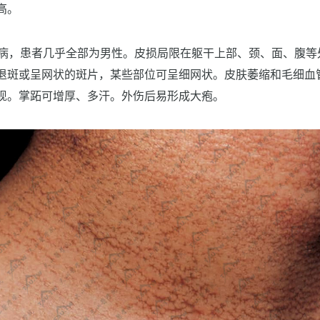
高。
发病，患者几乎全部为男性。皮损局限在躯干上部、颈、面、腹等
退斑或呈网状的斑片，某些部位可呈细网状。皮肤萎缩和毛细血
现。掌跖可增厚、多汗。外伤后易形成大疱。