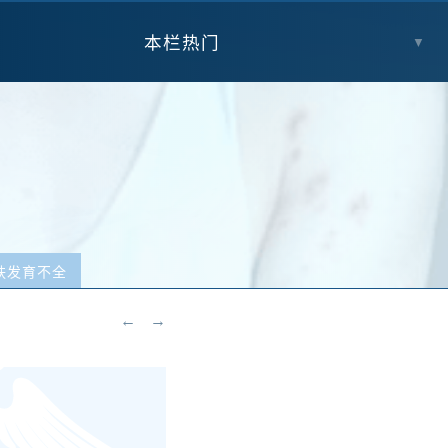
本栏热门
▼
肤发育不全
←
→