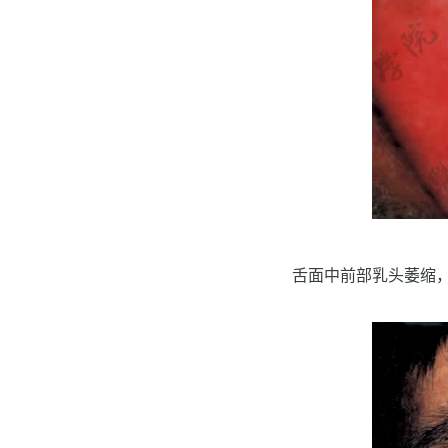
舌面中前部乳头萎缩，