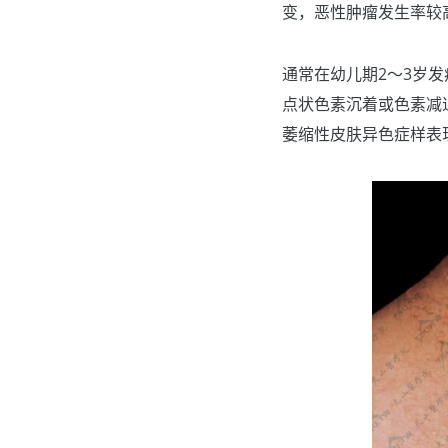
变，恶性肿瘤发生率较
通常在幼儿期2～3岁
点状色素沉着或色素减
萎缩性皮肤异色症样表