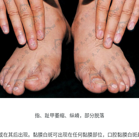
指、趾甲萎缩、纵嵴，部分脱落
或在其后出现。黏膜白斑可出现在任何黏膜部位，口腔黏膜白斑