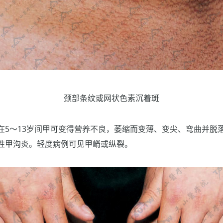
颈部条纹或网状色素沉着斑
在5～13岁间甲可变得营养不良，萎缩而变薄、变尖、弯曲并脱
性甲沟炎。轻度病例可见甲嵴或纵裂。