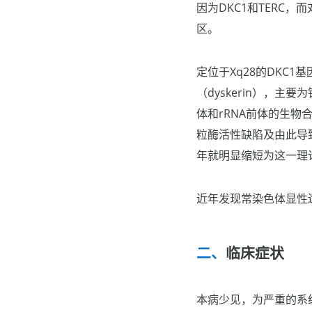
因为DKC1和TERC
区。
定位于Xq28的DKC
（dyskerin），主
体和rRNA前体的生物
粒酶活性缺陷及由此导
年就明显缩短为这一理
近年发现常染色体显性遗
临床症状
本病少见，为严重的系