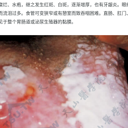
糜烂、水疱，继之发生红斑、白斑，逐渐增厚，也有牙龈炎。眼
而流泪过多。食管可变狭窄或有憩室而致吞咽困难。直肠、肛门
见于整个胃肠道或泌尿生殖器的黏膜。