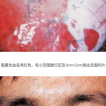
黏膜充血呈亮红色，有小范围糜烂区及3cm×2cm高出舌面的